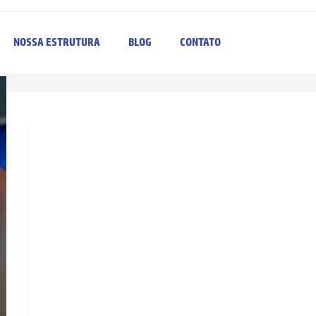
NOSSA ESTRUTURA
BLOG
CONTATO
>
>
Segurança
OS VIDROS DO SEU CARRO PRECISAM DE CUIDADOS