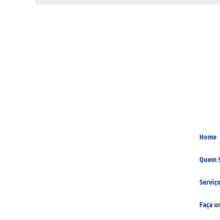
Home
Quem 
Serviç
Faça u